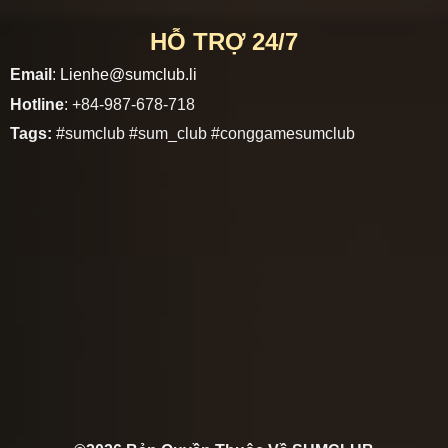
HỖ TRỢ 24/7
Email
:
Lienhe@sumclub.li
Hotline
: +84-987-678-718
Tags:
#sumclub #sum_club #conggamesumclub