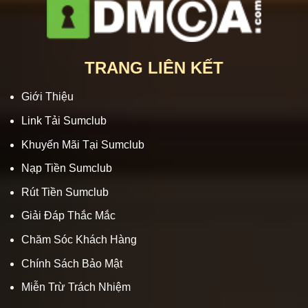
TRANG LIÊN KẾT
Giới Thiệu
Link Tải Sumclub
Khuyến Mãi Tại Sumclub
Nạp Tiền Sumclub
Rút Tiền Sumclub
Giải Đáp Thắc Mắc
Chăm Sóc Khách Hàng
Chính Sách Bảo Mật
Miễn Trừ Trách Nhiệm