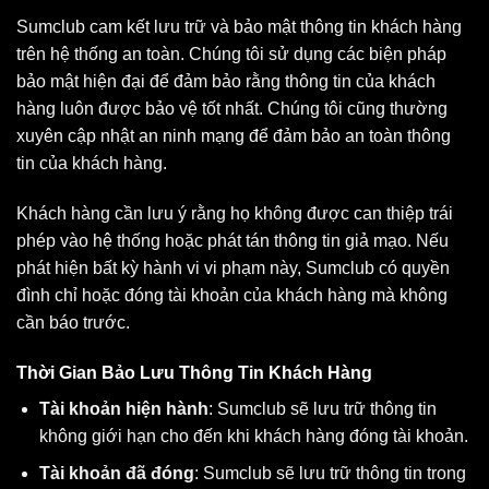
Sumclub cam kết lưu trữ và bảo mật thông tin khách hàng
trên hệ thống an toàn. Chúng tôi sử dụng các biện pháp
bảo mật hiện đại để đảm bảo rằng thông tin của khách
hàng luôn được bảo vệ tốt nhất. Chúng tôi cũng thường
xuyên cập nhật an ninh mạng để đảm bảo an toàn thông
tin của khách hàng.
Khách hàng cần lưu ý rằng họ không được can thiệp trái
phép vào hệ thống hoặc phát tán thông tin giả mạo. Nếu
phát hiện bất kỳ hành vi vi phạm này, Sumclub có quyền
đình chỉ hoặc đóng tài khoản của khách hàng mà không
cần báo trước.
Thời Gian Bảo Lưu Thông Tin Khách Hàng
Tài khoản hiện hành
: Sumclub sẽ lưu trữ thông tin
không giới hạn cho đến khi khách hàng đóng tài khoản.
Tài khoản đã đóng
: Sumclub sẽ lưu trữ thông tin trong