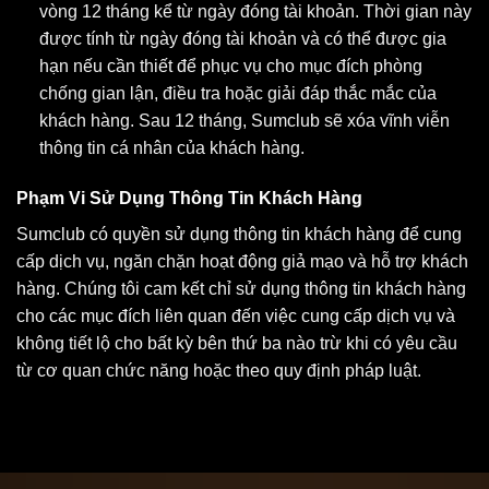
vòng 12 tháng kể từ ngày đóng tài khoản. Thời gian này
được tính từ ngày đóng tài khoản và có thể được gia
hạn nếu cần thiết để phục vụ cho mục đích phòng
chống gian lận, điều tra hoặc giải đáp thắc mắc của
khách hàng. Sau 12 tháng, Sumclub sẽ xóa vĩnh viễn
thông tin cá nhân của khách hàng.
Phạm Vi Sử Dụng Thông Tin Khách Hàng
Sumclub có quyền sử dụng thông tin khách hàng để cung
cấp dịch vụ, ngăn chặn hoạt động giả mạo và hỗ trợ khách
hàng. Chúng tôi cam kết chỉ sử dụng thông tin khách hàng
cho các mục đích liên quan đến việc cung cấp dịch vụ và
không tiết lộ cho bất kỳ bên thứ ba nào trừ khi có yêu cầu
từ cơ quan chức năng hoặc theo quy định pháp luật.