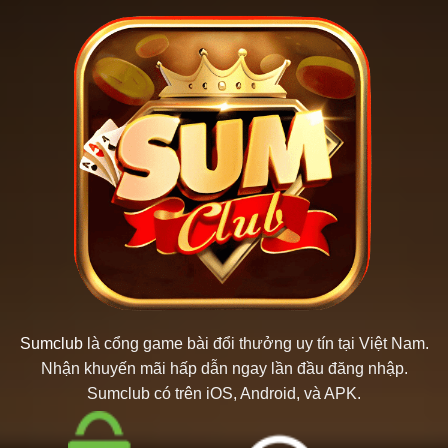
Sumclub
là cổng game bài đổi thưởng uy tín tại Việt Nam.
Nhận khuyến mãi hấp dẫn ngay lần đầu đăng nhập.
Sumclub có trên iOS, Android, và APK.