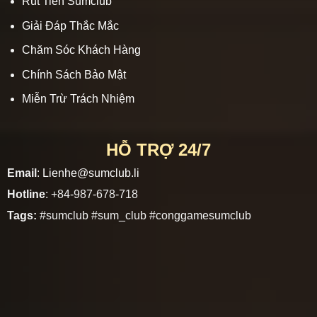
Rút Tiền Sumclub
Giải Đáp Thắc Mắc
Chăm Sóc Khách Hàng
Chính Sách Bảo Mật
Miễn Trừ Trách Nhiệm
HỖ TRỢ 24/7
Email
:
Lienhe@sumclub.li
Hotline
: +84-987-678-718
Tags:
#sumclub #sum_club #conggamesumclub