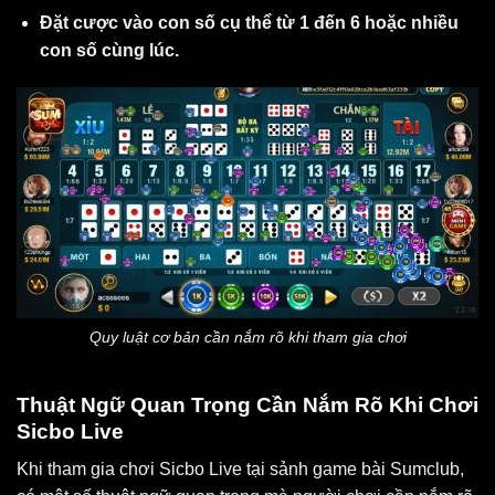
Đặt cược vào con số cụ thể từ 1 đến 6 hoặc nhiều
con số cùng lúc.
Quy luật cơ bản cần nắm rõ khi tham gia chơi
Thuật Ngữ Quan Trọng Cần Nắm Rõ Khi Chơi
Sicbo Live
Khi tham gia chơi Sicbo Live tại sảnh game bài Sumclub,