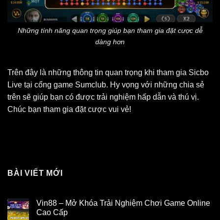
Những tính năng quan trọng giúp bạn tham gia đặt cược dễ
dàng hơn
Trên đây là những thông tin quan trọng khi tham gia Sicbo
Live tại cổng game Sumclub. Hy vọng với những chia sẻ
trên sẽ giúp bạn có được trải nghiệm hấp dẫn và thú vị.
Chúc bạn tham gia đặt cược vui vẻ!
BÀI VIẾT MỚI
Vin88 – Mở Khóa Trải Nghiệm Chơi Game Online
Cao Cấp