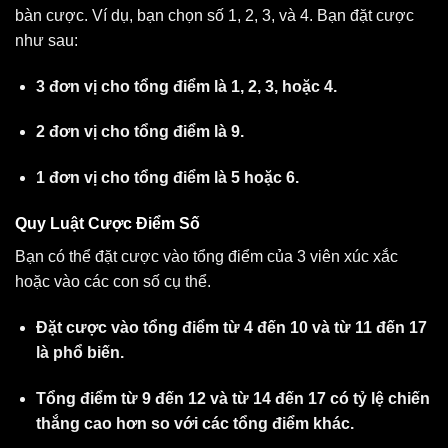
bàn cược. Ví dụ, bạn chọn số 1, 2, 3, và 4. Bạn đặt cược
như sau:
3 đơn vị cho tổng điểm là 1, 2, 3, hoặc 4.
2 đơn vị cho tổng điểm là 9.
1 đơn vị cho tổng điểm là 5 hoặc 6.
Quy Luật Cược Điểm Số
Bạn có thể đặt cược vào tổng điểm của 3 viên xúc xắc
hoặc vào các con số cụ thể.
Đặt cược vào tổng điểm từ 4 đến 10 và từ 11 đến 17
là phổ biến.
Tổng điểm từ 9 đến 12 và từ 14 đến 17 có tỷ lệ chiến
thắng cao hơn so với các tổng điểm khác.